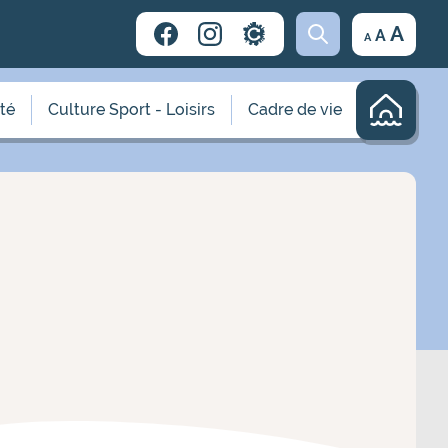
Decrease
Reset
Incr
A
A
A
font
font
size.
font
size.
size.
ité
Culture Sport - Loisirs
Cadre de vie