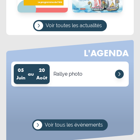
Voir toutes les actualités
L'AGENDA
05
20
au
Rallye photo
Juin
Août
Voir tous les évènements