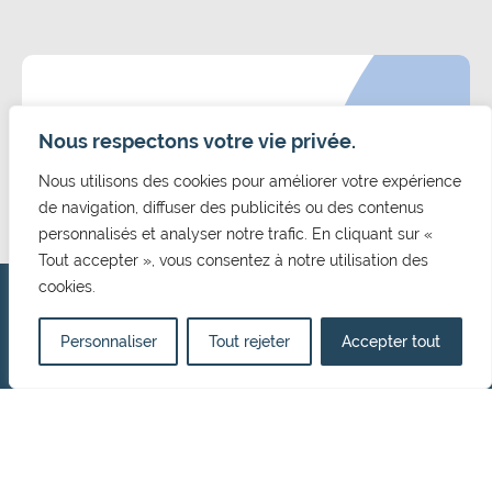
CONTACT
Nous respectons votre vie privée.
Mairie de Cormelles Le Royal
Nous utilisons des cookies pour améliorer votre expérience
20 rue de l'Eglise 14123, Cormelles Le Royal
de navigation, diffuser des publicités ou des contenus
02 31 52 12 29
personnalisés et analyser notre trafic. En cliquant sur «
mairie@cormellesleroyal.fr
Tout accepter », vous consentez à notre utilisation des
NOUS CONTACTER
cookies.
HORAIRES D'OUVERTURE
Personnaliser
Tout rejeter
Accepter tout
Du lundi au vendredi
8h30 à 12h15
13h15 à 17h00