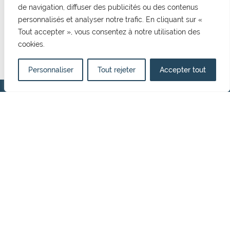
de navigation, diffuser des publicités ou des contenus
CONTACT
personnalisés et analyser notre trafic. En cliquant sur «
Tout accepter », vous consentez à notre utilisation des
Mairie de Cormelles Le Royal
cookies.
20 rue de l'Eglise 14123, Cormelles Le Royal
02 31 52 12 29
mairie@cormellesleroyal.fr
Personnaliser
Tout rejeter
Accepter tout
NOUS CONTACTER
HORAIRES D'OUVERTURE
Du lundi au vendredi
8h30 à 12h15
13h15 à 17h00
Politique de confidentialité
Mentions Légales