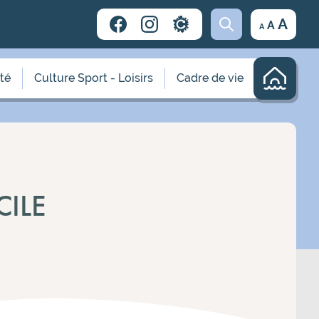
Decrease
Reset
Incr
A
A
A
font
font
size.
font
size.
size.
ité
Culture Sport - Loisirs
Cadre de vie
CILE