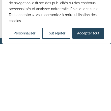
de navigation, diffuser des publicités ou des contenus
CONTACT
personnalisés et analyser notre trafic. En cliquant sur «
Mairie de Cormelles Le Royal
Tout accepter », vous consentez à notre utilisation des
20 rue de l'Eglise 14123, Cormelles Le Royal
cookies.
02 31 52 12 29
mairie@cormellesleroyal.fr
Personnaliser
Tout rejeter
Accepter tout
NOUS CONTACTER
HORAIRES D'OUVERTURE
Du lundi au vendredi
8h30 à 12h15
13h15 à 17h00
Politique de confidentialité
Mentions Légales