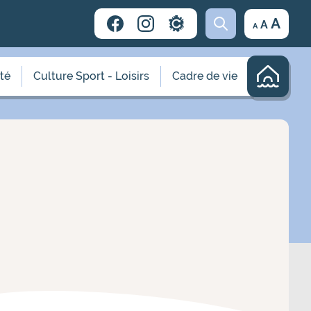
Decrease
Reset
Incr
A
A
A
font
font
size.
font
size.
size.
ité
Culture Sport - Loisirs
Cadre de vie