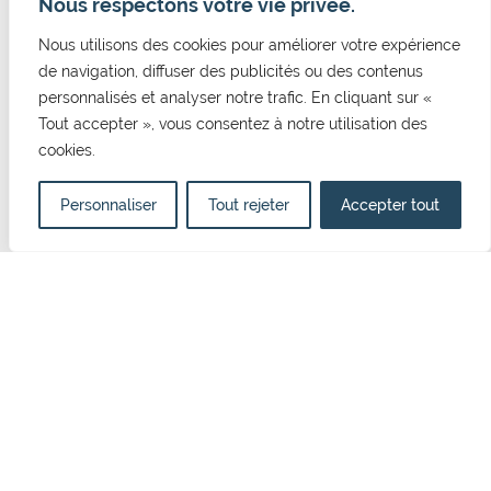
Nous respectons votre vie privée.
Nous utilisons des cookies pour améliorer votre expérience
de navigation, diffuser des publicités ou des contenus
personnalisés et analyser notre trafic. En cliquant sur «
CONTACT
Tout accepter », vous consentez à notre utilisation des
cookies.
Mairie de Cormelles Le Royal
20 rue de l'Eglise 14123, Cormelles Le Royal
02 31 52 12 29
Personnaliser
Tout rejeter
Accepter tout
mairie@cormellesleroyal.fr
NOUS CONTACTER
HORAIRES D'OUVERTURE
Du lundi au vendredi
8h30 à 12h15
13h15 à 17h00