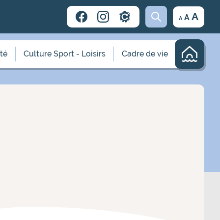
Decrease
Reset
Incr
A
A
A
font
font
size.
font
size.
size.
ité
Culture Sport - Loisirs
Cadre de vie