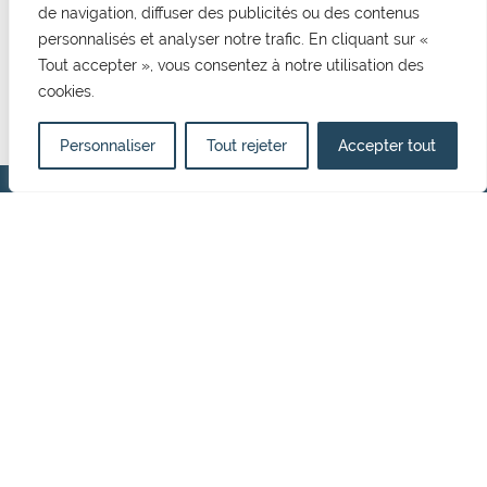
de navigation, diffuser des publicités ou des contenus
CONTACT
personnalisés et analyser notre trafic. En cliquant sur «
Mairie de Cormelles Le Royal
Tout accepter », vous consentez à notre utilisation des
20 rue de l'Eglise 14123, Cormelles Le Royal
cookies.
02 31 52 12 29
mairie@cormellesleroyal.fr
Personnaliser
Tout rejeter
Accepter tout
NOUS CONTACTER
HORAIRES D'OUVERTURE
Du lundi au vendredi
8h30 à 12h15
13h15 à 17h00
Politique de confidentialité
Mentions Légales