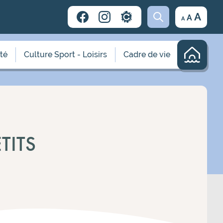
Decrease
Reset
Incr
A
A
A
font
font
size.
font
size.
size.
ité
Culture Sport - Loisirs
Cadre de vie
TITS