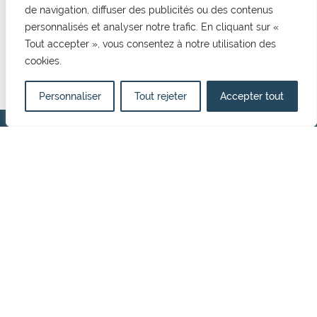
de navigation, diffuser des publicités ou des contenus
CONTACT
personnalisés et analyser notre trafic. En cliquant sur «
Tout accepter », vous consentez à notre utilisation des
Mairie de Cormelles Le Royal
cookies.
20 rue de l'Eglise 14123, Cormelles Le Royal
02 31 52 12 29
mairie@cormellesleroyal.fr
Personnaliser
Tout rejeter
Accepter tout
NOUS CONTACTER
HORAIRES D'OUVERTURE
Du lundi au vendredi
8h30 à 12h15
13h15 à 17h00
Politique de confidentialité
Mentions Légales