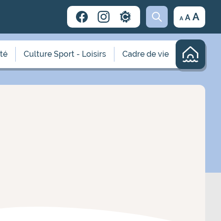
Decrease
Reset
Incr
A
A
A
font
font
size.
font
size.
size.
ité
Culture Sport - Loisirs
Cadre de vie