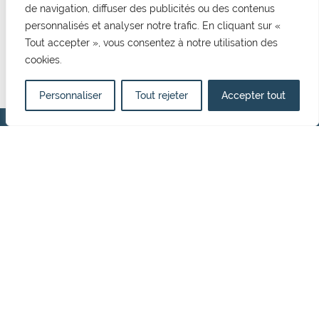
de navigation, diffuser des publicités ou des contenus
CONTACT
personnalisés et analyser notre trafic. En cliquant sur «
Mairie de Cormelles Le Royal
Tout accepter », vous consentez à notre utilisation des
20 rue de l'Eglise 14123, Cormelles Le Royal
cookies.
02 31 52 12 29
mairie@cormellesleroyal.fr
Personnaliser
Tout rejeter
Accepter tout
NOUS CONTACTER
HORAIRES D'OUVERTURE
Du lundi au vendredi
8h30 à 12h15
13h15 à 17h00
Politique de confidentialité
Mentions Légales