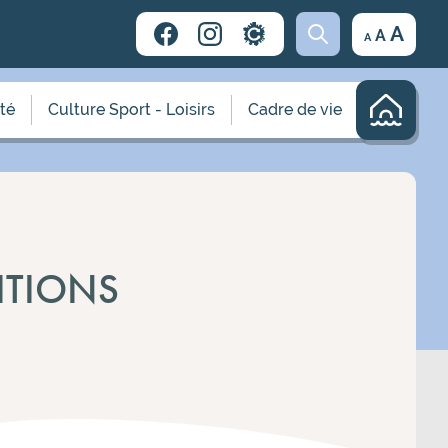
Decrease
Reset
Incr
A
A
A
font
font
size.
font
size.
size.
ité
Culture Sport - Loisirs
Cadre de vie
SITIONS