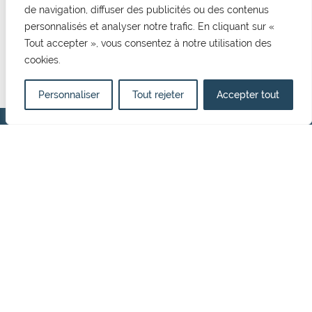
de navigation, diffuser des publicités ou des contenus
CONTACT
personnalisés et analyser notre trafic. En cliquant sur «
Tout accepter », vous consentez à notre utilisation des
Mairie de Cormelles Le Royal
cookies.
20 rue de l'Eglise 14123, Cormelles Le Royal
02 31 52 12 29
mairie@cormellesleroyal.fr
Personnaliser
Tout rejeter
Accepter tout
NOUS CONTACTER
HORAIRES D'OUVERTURE
Du lundi au vendredi
8h30 à 12h15
13h15 à 17h00
Politique de confidentialité
Mentions Légales