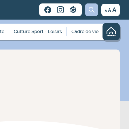
Decrease
Reset
Incr
A
A
A
font
font
size.
font
size.
size.
ité
Culture Sport - Loisirs
Cadre de vie