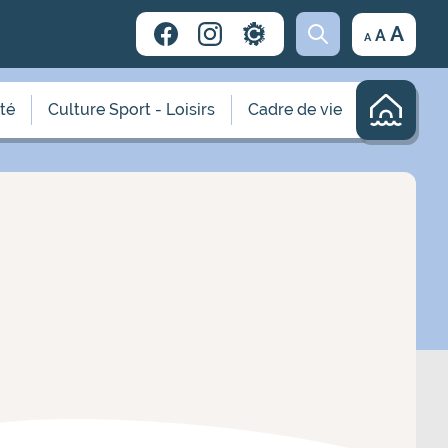
Decrease
Reset
Incr
A
A
A
font
font
size.
font
size.
size.
ité
Culture Sport - Loisirs
Cadre de vie