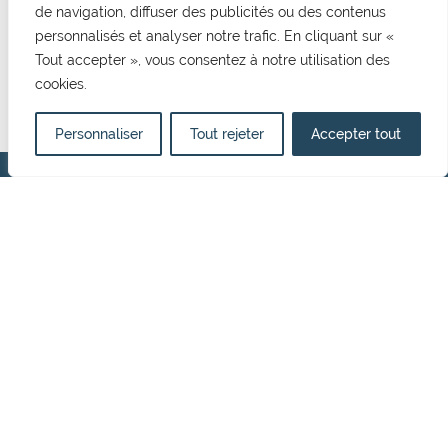
de navigation, diffuser des publicités ou des contenus
CONTACT
personnalisés et analyser notre trafic. En cliquant sur «
Mairie de Cormelles Le Royal
Tout accepter », vous consentez à notre utilisation des
20 rue de l'Eglise 14123, Cormelles Le Royal
cookies.
02 31 52 12 29
mairie@cormellesleroyal.fr
Personnaliser
Tout rejeter
Accepter tout
NOUS CONTACTER
HORAIRES D'OUVERTURE
Du lundi au vendredi
8h30 à 12h15
13h15 à 17h00
Politique de confidentialité
Mentions Légales