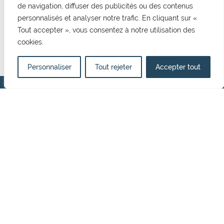
de navigation, diffuser des publicités ou des contenus
CONTACT
personnalisés et analyser notre trafic. En cliquant sur «
Mairie de Cormelles Le Royal
Tout accepter », vous consentez à notre utilisation des
20 rue de l'Eglise 14123, Cormelles Le Royal
cookies.
02 31 52 12 29
mairie@cormellesleroyal.fr
Personnaliser
Tout rejeter
Accepter tout
NOUS CONTACTER
HORAIRES D'OUVERTURE
Du lundi au vendredi
8h30 à 12h15
13h15 à 17h00
Politique de confidentialité
Mentions Légales